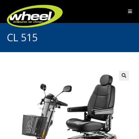
CL 515
🔍