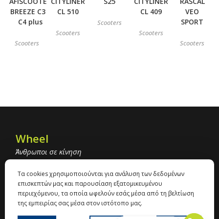
AFISCOOTER
CITYLINER
S25
CITYLINER
RASCAL
BREEZE C3 /
CL 510
CL 409
VEO
C4 plus
SPORT
Scooters
Scooters
Scooters
Scooters
Scooters
Wheel
Άνθρωποι σε κίνηση
+30 2310 900 443
Τα cookies χρησιμοποιούνται για ανάλυση των δεδομένων
info@wheel.gr
επισκεπτών μας και παρουσίαση εξατομικευμένου
Γρ. Λαμπράκη 47 με Ορτανσίας, 54351,
περιεχόμενου, τα οποία ωφελούν εσάς μέσα από τη βελτίωση
Θεσσαλονίκη
της εμπειρίας σας μέσα στον ιστότοπο μας.