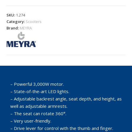
SKU:
1.274
Category:
Scooters
Brand:
MEYRA
– Powerful 3,000W motor.
– State-of-the-art LED lights.
– Adjustable backrest angle, seat depth, and height, as
well as adjustable armrests.
– The seat can rotate 360°.
– Very user-friendly.
– Drive lever for control with the thumb and finger.