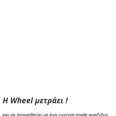
Αναπηρικά αμαξίδια, Ορθοπεδικά προϊόντα &
είδη αποκατάστασης.
Προϊόντα
VR Περιήγηση
Η Wheel μετράει !
και σε προμηθεύει με ένα custom made αμαξίδιο