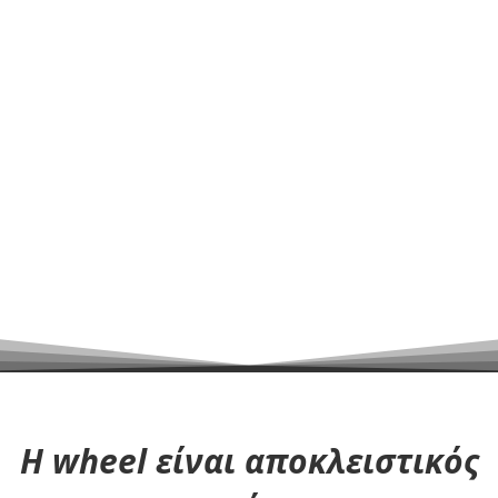
δοκιμάσεις;
Χειροκίνητο ή ηλεκτροκίνητο, ελαφρού ή ειδικού
τύπου,
η Wheel σου δίνει τη δυνατότητα να τεστάρεις
και να αποφασίσεις μετά.
Όρισε ένα ραντεβού
Η wheel είναι αποκλειστικός