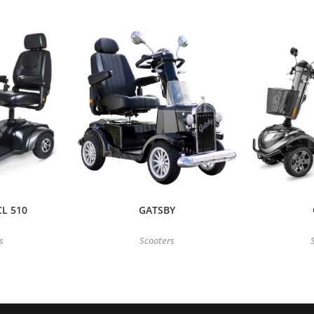
CL 510
GATSBY
s
Scooters