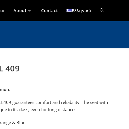
our
About
Contact
Ελληνικά
L 409
nion.
CL409 guarantees comfort and reliability. The seat with
que in its class, even for long distances.
Orange & Blue.