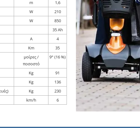
m
1,6
W
210
W
850
35 Ah
Α
4
Km
35
μοίρες /
9° (16 %)
ποσοστό
Kg
91
Kg
136
ευές)
Kg
230
km/h
6