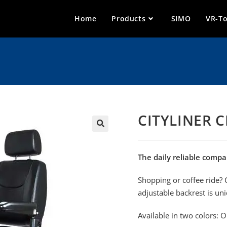
Home
Products
SIMO
VR-T
CITYLINER C
🔍
The daily reliable compa
Shopping or coffee ride? 
adjustable backrest is uni
Available in two colors: 