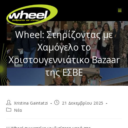
Wheel: Στηρίζοντας με
Χαμόγελο το
Χριστουγεννιάτικο Bazaar
της ΕΣΒΕ
Xristina Gaintatzi
21 Δεκεμβρίου 2025
Νέα