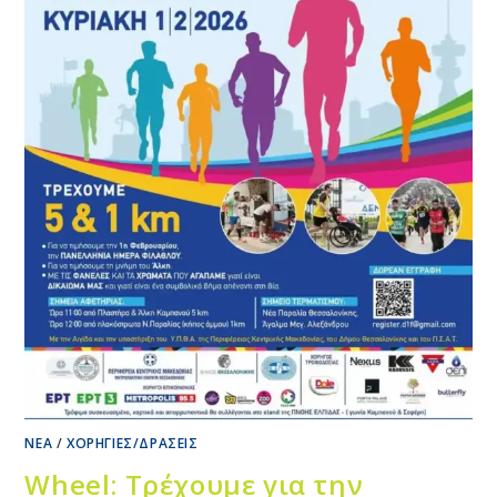
ΝΈΑ
/
ΧΟΡΗΓΊΕΣ/ΔΡΆΣΕΙΣ
Wheel: Τρέχουμε για την