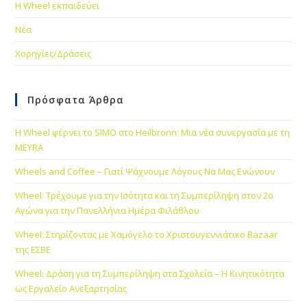
Η Wheel εκπαιδεύει
Νέα
Χορηγίες/Δράσεις
Πρόσφατα Άρθρα
Η Wheel φέρνει το SIMO στο Heilbronn: Μια νέα συνεργασία με τη
MEYRA
Wheels and Coffee – Γιατί Ψάχνουμε Λόγους Να Μας Ενώνουν
Wheel: Τρέχουμε για την Ισότητα και τη Συμπερίληψη στον 2ο
Αγώνα για την Πανελλήνια Ημέρα Φιλάθλου
Wheel: Στηρίζοντας με Χαμόγελο το Χριστουγεννιάτικο Bazaar
της ΕΣΒΕ
Wheel: Δράση για τη Συμπερίληψη στα Σχολεία – Η Κινητικότητα
ως Εργαλείο Ανεξαρτησίας