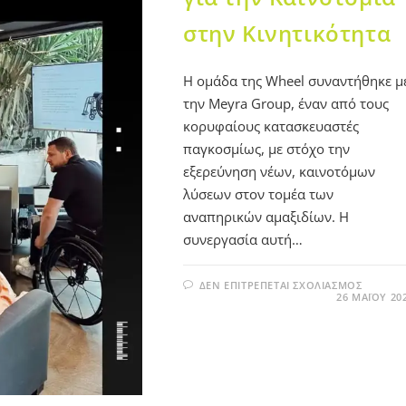
στην Κινητικότητα
Η ομάδα της Wheel συναντήθηκε μ
την Meyra Group, έναν από τους
κορυφαίους κατασκευαστές
παγκοσμίως, με στόχο την
εξερεύνηση νέων, καινοτόμων
λύσεων στον τομέα των
αναπηρικών αμαξιδίων. Η
συνεργασία αυτή…
ΔΕΝ ΕΠΙΤΡΈΠΕΤΑΙ ΣΧΟΛΙΑΣΜΌΣ
26 ΜΑΪ́ΟΥ 20