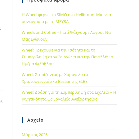
Η Wheel φέρνει το SIMO στο Heilbronn: Μια νέα
συνεργασία με τη MEYRA
ε
Wheels and Coffee – Γιατί Ψάχνουμε Λόγους Να
Μας Ενώνουν
Wheel: Τρέχουμε για την Ισότητα και τη
Συμπερίληψη στον 2ο Αγώνα για την Πανελλήνια
Ημέρα Φιλάθλου
Wheel: Στηρίζοντας με Χαμόγελο το
Χριστουγεννιάτικο Bazaar της ΕΣΒΕ
Wheel: Δράση για τη Συμπερίληψη στα Σχολεία – Η
Κινητικότητα ως Εργαλείο Ανεξαρτησίας
25
Αρχείο
Μάρτιος 2026