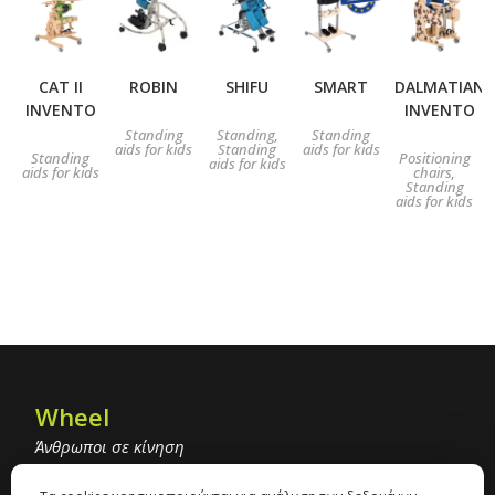
CAT ΙΙ
ROBIN
SHIFU
SMART
DALMATIAN
INVENTO
INVENTO
Standing
Standing
Standing
,
aids for kids
Standing
aids for kids
Standing
Positioning
aids for kids
aids for kids
chairs
,
Standing
aids for kids
Wheel
Άνθρωποι σε κίνηση
+30 2310 900 443