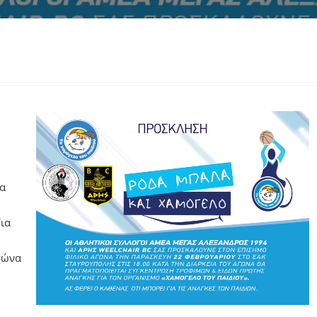
τα
ια
γώνα