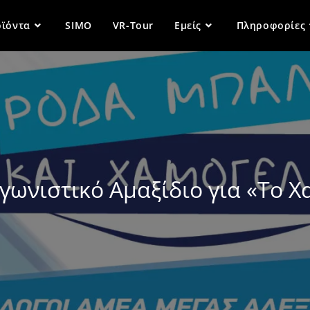
ϊόντα
SIMO
VR-Tour
Εμείς
Πληροφορίες
γωνιστικό Αμαξίδιο για «Το Χ