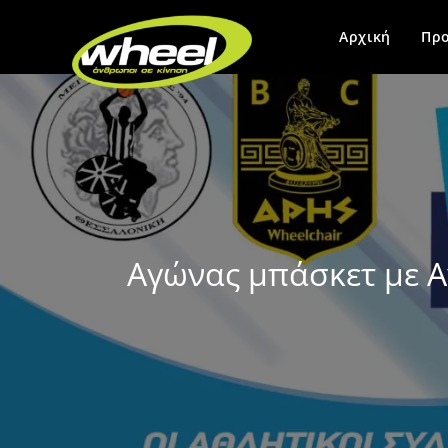
Αρχική
Προ
Αγώνας μπάσκετ με Α