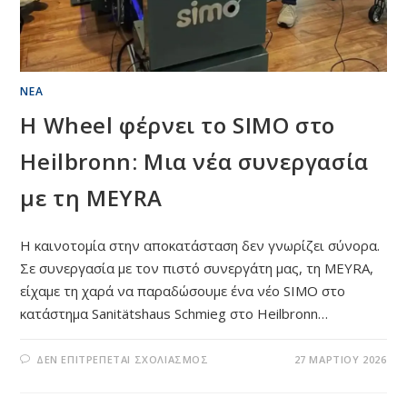
ΝΈΑ
Η Wheel φέρνει το SIMO στο
Heilbronn: Μια νέα συνεργασία
με τη MEYRA
Η καινοτομία στην αποκατάσταση δεν γνωρίζει σύνορα.
Σε συνεργασία με τον πιστό συνεργάτη μας, τη MEYRA,
είχαμε τη χαρά να παραδώσουμε ένα νέο SIMO στο
κατάστημα Sanitätshaus Schmieg στο Heilbronn…
ΣΤΟ
ΔΕΝ ΕΠΙΤΡΈΠΕΤΑΙ ΣΧΟΛΙΑΣΜΌΣ
27 ΜΑΡΤΊΟΥ 2026
Η
WHEEL
ΦΈΡΝΕΙ
ΤΟ