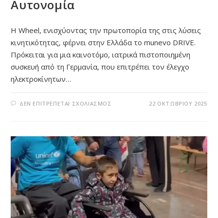
Αυτονομία
Η Wheel, ενισχύοντας την πρωτοπορία της στις λύσεις
κινητικότητας, φέρνει στην Ελλάδα το munevo DRIVE.
Πρόκειται για μια καινοτόμο, ιατρικά πιστοποιημένη
συσκευή από τη Γερμανία, που επιτρέπει τον έλεγχο
ηλεκτροκίνητων…
ΣΤΟ
ΔΕΝ ΕΠΙΤΡΈΠΕΤΑΙ ΣΧΟΛΙΑΣΜΌΣ
22 ΟΚΤΩΒΡΊΟΥ 2025
WHEEL:
ΦΈΡΝΕΙ
ΣΤΗΝ
ΕΛΛΆΔΑ
ΤΟ
MUNEVO
DRIVE
–
ΗΛΕΚΤΡΟΚΊΝΗΣΗ
ΜΕ
ΚΙΝΉΣΕΙΣ
ΚΕΦΑΛΉΣ
ΓΙΑ
ΠΛΉΡΗ
ΑΥΤΟΝΟΜΊΑ