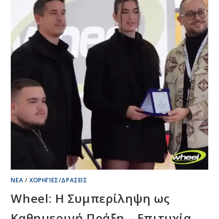
ΚΙΝΗΤΙΚΌΤΗΤΑ
ΩΣ
ΕΡΓΑΛΕΊΟ
ΑΝΕΞΑΡΤΗΣΊΑΣ
ΝΈΑ
/
ΧΟΡΗΓΊΕΣ/ΔΡΆΣΕΙΣ
Wheel: Η Συμπερίληψη ως
Καθημερινή Πράξη – Επιτυχία