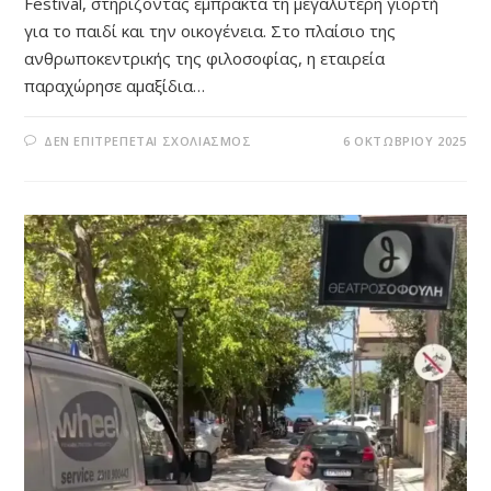
Festival, στηρίζοντας έμπρακτα τη μεγαλύτερη γιορτή
για το παιδί και την οικογένεια. Στο πλαίσιο της
ανθρωποκεντρικής της φιλοσοφίας, η εταιρεία
παραχώρησε αμαξίδια…
ΣΤΟ
ΔΕΝ ΕΠΙΤΡΈΠΕΤΑΙ ΣΧΟΛΙΑΣΜΌΣ
6 ΟΚΤΩΒΡΊΟΥ 2025
WHEEL:
ΕΝΙΣΧΎΟΝΤΑΣ
ΤΗ
ΣΥΜΠΕΡΊΛΗΨΗ
ΣΤΟ
7Ο
KIDOT
FESTIVAL