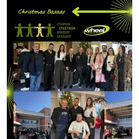
ΚΑΙ
ΤΗ
ΣΥΜΠΕΡΊΛΗΨΗ
ΣΤΟΝ
2Ο
ΑΓΏΝΑ
ΓΙΑ
ΤΗΝ
ΠΑΝΕΛΛΉΝΙΑ
ΗΜΈΡΑ
ΦΙΛΆΘΛΟΥ