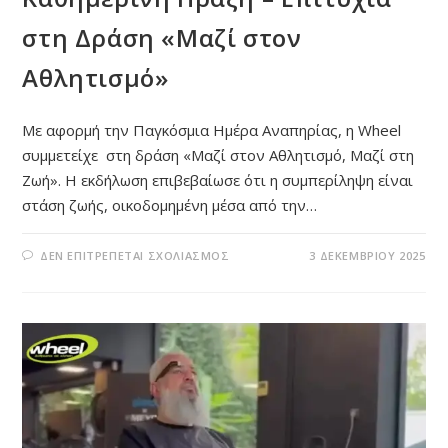
στη Δράση «Μαζί στον
Αθλητισμό»
Με αφορμή την Παγκόσμια Ημέρα Αναπηρίας, η Wheel
συμμετείχε στη δράση «Μαζί στον Αθλητισμό, Μαζί στη
Ζωή». Η εκδήλωση επιβεβαίωσε ότι η συμπερίληψη είναι
στάση ζωής, οικοδομημένη μέσα από την…
ΣΤΟ
ΔΕΝ ΕΠΙΤΡΈΠΕΤΑΙ ΣΧΟΛΙΑΣΜΌΣ
3 ΔΕΚΕΜΒΡΊΟΥ 2025
WHEEL:
Η
ΣΥΜΠΕΡΊΛΗΨΗ
ΩΣ
ΚΑΘΗΜΕΡΙΝΉ
ΠΡΆΞΗ
–
ΕΠΙΤΥΧΊΑ
ΣΤΗ
ΔΡΆΣΗ
«ΜΑΖΊ
ΣΤΟΝ
ΑΘΛΗΤΙΣΜΌ»