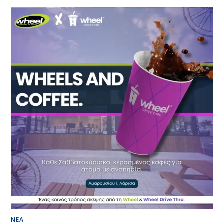
SIMO
ΣΤΟ
HEILBRONN:
ΜΙΑ
ΝΈΑ
ΣΥΝΕΡΓΑΣΊΑ
ΜΕ
ΤΗ
MEYRA
ΝΈΑ