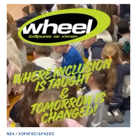
ΤΟ
ΧΡΙΣΤΟΥΓΕΝΝΙΆΤΙΚΟ
BAZAAR
ΤΗΣ
ΕΣΒΕ
ΝΈΑ
/
ΧΟΡΗΓΊΕΣ/ΔΡΆΣΕΙΣ