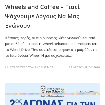
Wheels and Coffee – Γιατί
Ψάχνουμε Λόγους Να Μας
Ενώνουν
Κάποιες φορές, οι πιο όμορφες ιδέες γεννιούνται από
μια απλή σύμπτωση. Η Wheel Rehabilitation Products και
το Wheel Drive Thru συνειδητοποίησαν ότι μοιράζονται
το ίδιο όνομα: Wheel. Η μία ασχολείται…
ΣΤΟ
ΔΕΝ ΕΠΙΤΡΈΠΕΤΑΙ ΣΧΟΛΙΑΣΜΌΣ
17 ΦΕΒΡΟΥΑΡΊΟΥ 2026
WHEELS
AND
COFFEE
–
ΓΙΑΤΊ
ΨΆΧΝΟΥΜΕ
ΛΌΓΟΥΣ
ΝΑ
ΜΑΣ
ΕΝΏΝΟΥΝ