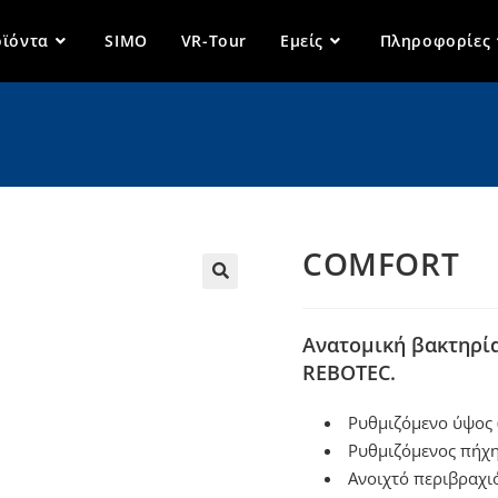
ϊόντα
SIMO
VR-Tour
Εμείς
Πληροφορίες
COMFORT
🔍
Ανατομική βακτηρία
REBOTEC.
Ρυθμιζόμενο ύψος (
Ρυθμιζόμενος πήχης
Ανοιχτό περιβραχιό