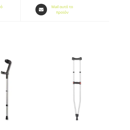
τό
Mail αυτό το
προϊόν