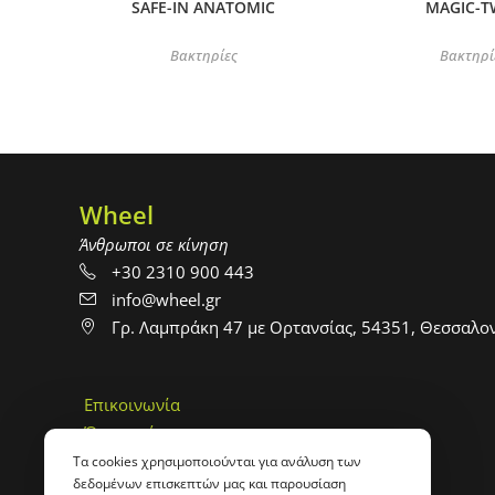
SAFE-IN ANATOMIC
MAGIC-T
Βακτηρίες
Βακτηρί
Wheel
Άνθρωποι σε κίνηση
+30 2310 900 443
info@wheel.gr
Γρ. Λαμπράκη 47 με Ορτανσίας, 54351, Θεσσαλο
Επικοινωνία
Όροι χρήσης
Custom made
Τα cookies χρησιμοποιούνται για ανάλυση των
δεδομένων επισκεπτών μας και παρουσίαση