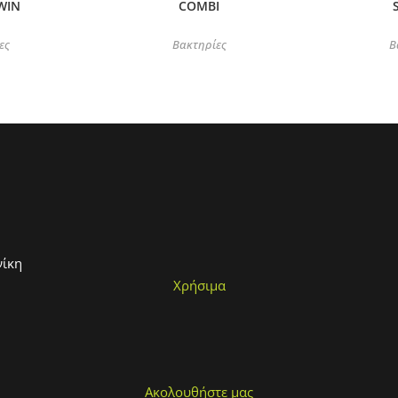
WIN
COMBI
ες
Βακτηρίες
Β
νίκη
Χρήσιμα
Ακολουθήστε μας