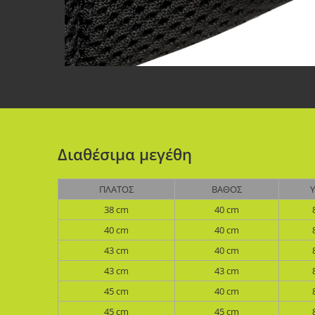
Διαθέσιμα μεγέθη
ΠΛΆΤΟΣ
ΒΆΘΟΣ
38 cm
40 cm
40 cm
40 cm
43 cm
40 cm
43 cm
43 cm
45 cm
40 cm
45 cm
45 cm