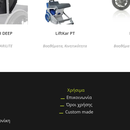
Η DEEP
LiftKar PT
ARILITE
Βοηθήματα
Κινητικότητα
Βοηθήμα
,
Χρήσιμα
Επικοινωνία
Όροι χρήσης
Custom made
ονίκη