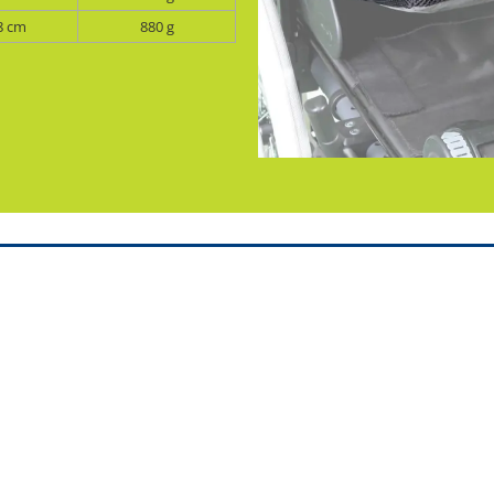
8 cm
880 g