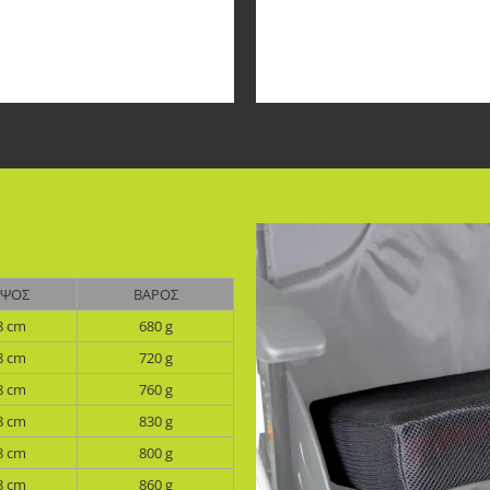
ΎΨΟΣ
ΒΆΡΟΣ
8 cm
680 g
8 cm
720 g
8 cm
760 g
8 cm
830 g
8 cm
800 g
8 cm
860 g