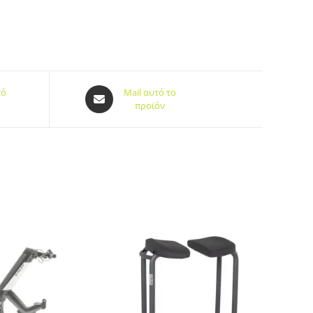
τό
Mail αυτό το
προϊόν