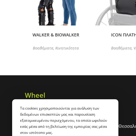
WALKER & BIOWALKER
ICON ΠΛΑΤ
Βοηθήματα
Κινητικότητα
Βοηθήματα
V
,
,
Wheel
Άνθρωποι σε κίνηση
Τα cookies χρησιμοποιούνται για ανάλυση των
+30 2310 900 443
δεδομένων επισκεπτών μας και παρουσίαση
info@wheel.gr
εξατομικευμένου περιεχόμενου, τα οποία ωφελούν
Γρ. Λαμπράκη 47 με Ορτανσίας, 54351, Θεσσαλ
εσάς μέσα από τη βελτίωση της εμπειρίας σας μέσα
στον ιστότοπο μας.