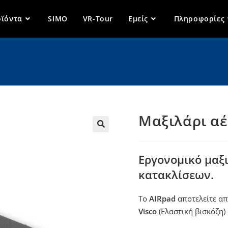
ϊόντα
SIMO
VR-Tour
Εμείς
Πληροφορίες
Μαξιλάρι αέ
🔍
Εργονομικό μαξ
κατακλίσεων.
Το
AIRpad
αποτελείτε α
Visco
(Ελαστική βισκόζη)