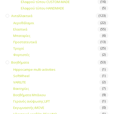
Ελαφρού τύπου CUSTOM-MADE
(16)
Ελαφρού τύπου HANDMADE
(5)
Ανταλλακτικά
(123)
Αεροθάλαμοι
(22)
Ελαστικά
(55)
Μπαταρίες
(6)
Προστατευτικά
(13)
Τροχοί
(25)
Φορτιστές
(2)
Βοηθήματα
(53)
Hippocampe multi-activities
(1)
SoftWheel
(1)
VARILITE
(2)
Βακτηρίες
(7)
Βοηθήματα Μπάνιου
(9)
Γερανός ανύψωσης LIFT
(1)
Εκγυμναστής iMOVE
(0)
(1)