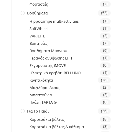
Φορτιστές
(2)
Βοηθήματα
(53)
Hippocampe multi-activities
(1)
SoftWheel
(1)
VARILITE
(2)
Βακτηρίες
(7)
Βοηθήματα Μπάνιου
(9)
Γερανός ανύψωσης LIFT
(1)
Εκγυμναστής iMOVE
(0)
Ηλεκτρικό κρεβάτι BELLUNO
(1)
Κινητικότητα
(28)
Μαξιλάρια Αέρος
(2)
Μπαστούνια
(2)
Πλάτη TARTA ®
(0)
Για Το Παιδί
(36)
Καροτσάκια βόλτας
(8)
Καροτσάκια βόλτας & κάθισμα
(3)