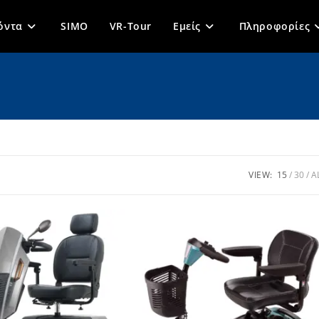
όντα
SIMO
VR-Tour
Εμείς
Πληροφορίες
VIEW:
15
30
A