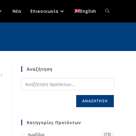
Toggle
Νέα
Επικοινωνία
English
website
search
Αναζήτηση
LL
ΑΝΑΖΉΤΗΣΗ
Κατηγορίες Προϊόντων
Αμαξίδια
(73)