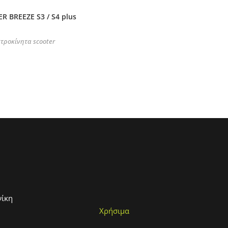
R BREEZE S3 / S4 plus
τροκίνητα scooter
νίκη
Χρήσιμα