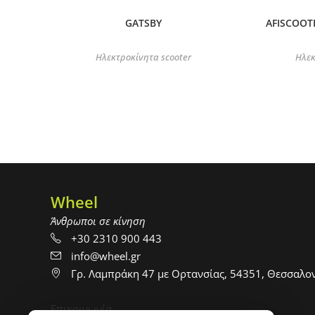
GATSBY
AFISCOOTE
Ηλεκτροκίνητα scooter
Ηλεκ
Wheel
Άνθρωποι σε κίνηση
+30 2310 900 443
info@wheel.gr
Γρ. Λαμπράκη 47 με Ορτανσίας, 54351, Θεσσαλο
Επικοινωνία