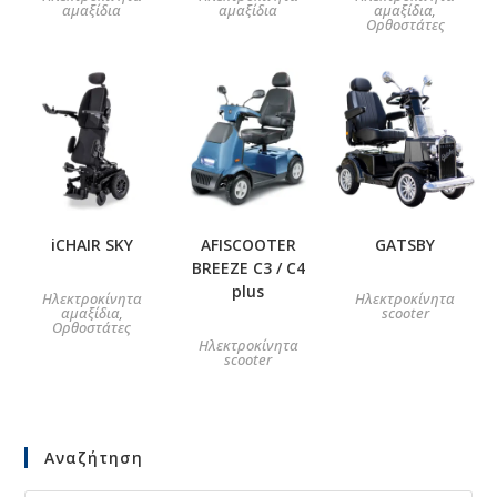
αμαξίδια
αμαξίδια
αμαξίδια
,
Ορθοστάτες
iCHAIR SKY
AFISCOOTER
GATSBY
BREEZE C3 / C4
plus
Ηλεκτροκίνητα
Ηλεκτροκίνητα
αμαξίδια
scooter
,
Ορθοστάτες
Ηλεκτροκίνητα
scooter
Αναζήτηση