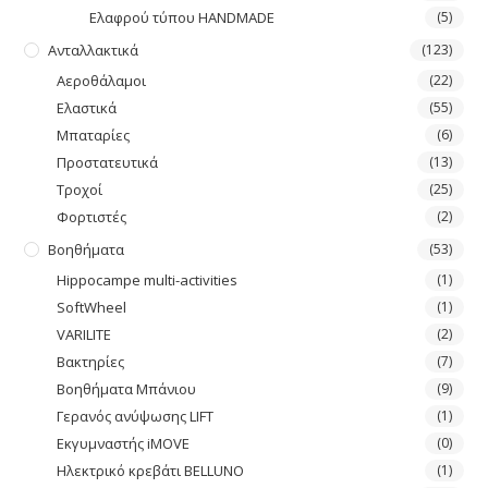
Ελαφρού τύπου HANDMADE
(5)
Ανταλλακτικά
(123)
Αεροθάλαμοι
(22)
Ελαστικά
(55)
Μπαταρίες
(6)
Προστατευτικά
(13)
Τροχοί
(25)
Φορτιστές
(2)
Βοηθήματα
(53)
Hippocampe multi-activities
(1)
SoftWheel
(1)
VARILITE
(2)
Βακτηρίες
(7)
Βοηθήματα Μπάνιου
(9)
Γερανός ανύψωσης LIFT
(1)
Εκγυμναστής iMOVE
(0)
Ηλεκτρικό κρεβάτι BELLUNO
(1)