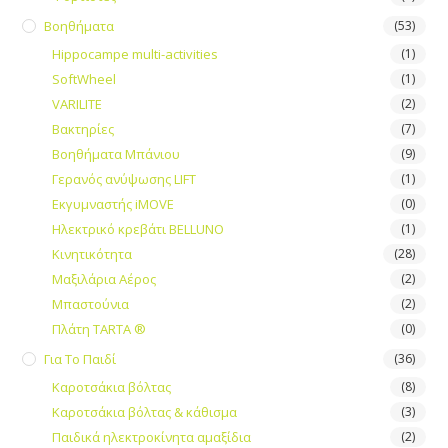
Βοηθήματα
(53)
Hippocampe multi-activities
(1)
SoftWheel
(1)
VARILITE
(2)
Βακτηρίες
(7)
Βοηθήματα Μπάνιου
(9)
Γερανός ανύψωσης LIFT
(1)
Εκγυμναστής iMOVE
(0)
Ηλεκτρικό κρεβάτι BELLUNO
(1)
Κινητικότητα
(28)
Μαξιλάρια Αέρος
(2)
Μπαστούνια
(2)
Πλάτη TARTA ®
(0)
Για Το Παιδί
(36)
Καροτσάκια βόλτας
(8)
Καροτσάκια βόλτας & κάθισμα
(3)
Παιδικά ηλεκτροκίνητα αμαξίδια
(2)