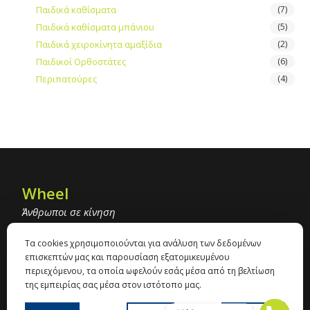
Παιδικά καθίσματα
(7)
Παιδικά καθίσματα μπάνιου
(5)
Παιδικά χειροκίνητα αμαξίδια
(2)
Παιδικοί Ορθοστάτες
(6)
Περιπατούρες
(4)
Wheel
Άνθρωποι σε κίνηση
+30 2310 900 443
Τα cookies χρησιμοποιούνται για ανάλυση των δεδομένων
info@wheel.gr
επισκεπτών μας και παρουσίαση εξατομικευμένου
Γρ. Λαμπράκη 47 με Ορτανσίας, 54351,
περιεχόμενου, τα οποία ωφελούν εσάς μέσα από τη βελτίωση
Θεσσαλονίκη
της εμπειρίας σας μέσα στον ιστότοπο μας.