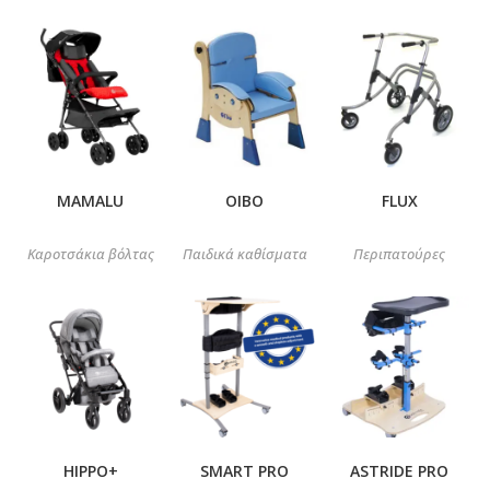
MAMALU
OIBO
FLUX
Καροτσάκια βόλτας
Παιδικά καθίσματα
Περιπατούρες
HIPPO+
SMART PRO
ASTRIDE PRO