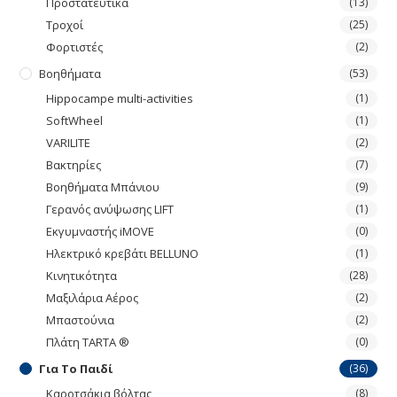
Προστατευτικά
(13)
Τροχοί
(25)
Φορτιστές
(2)
Βοηθήματα
(53)
Hippocampe multi-activities
(1)
SoftWheel
(1)
VARILITE
(2)
Βακτηρίες
(7)
Βοηθήματα Μπάνιου
(9)
Γερανός ανύψωσης LIFT
(1)
Εκγυμναστής iMOVE
(0)
Ηλεκτρικό κρεβάτι BELLUNO
(1)
Κινητικότητα
(28)
Μαξιλάρια Αέρος
(2)
Μπαστούνια
(2)
Πλάτη TARTA ®
(0)
Για Το Παιδί
(36)
Καροτσάκια βόλτας
(8)