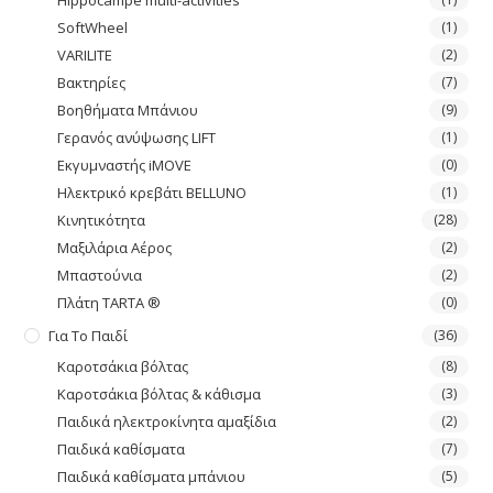
Hippocampe multi-activities
SoftWheel
(1)
VARILITE
(2)
Βακτηρίες
(7)
Βοηθήματα Μπάνιου
(9)
Γερανός ανύψωσης LIFT
(1)
Εκγυμναστής iMOVE
(0)
Ηλεκτρικό κρεβάτι BELLUNO
(1)
Κινητικότητα
(28)
Μαξιλάρια Αέρος
(2)
Μπαστούνια
(2)
Πλάτη TARTA ®
(0)
Για Το Παιδί
(36)
Καροτσάκια βόλτας
(8)
Καροτσάκια βόλτας & κάθισμα
(3)
Παιδικά ηλεκτροκίνητα αμαξίδια
(2)
Παιδικά καθίσματα
(7)
Παιδικά καθίσματα μπάνιου
(5)