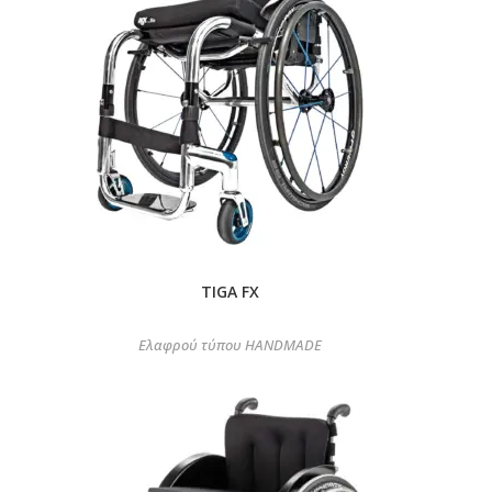
TIGA FX
Ελαφρού τύπου HANDMADE