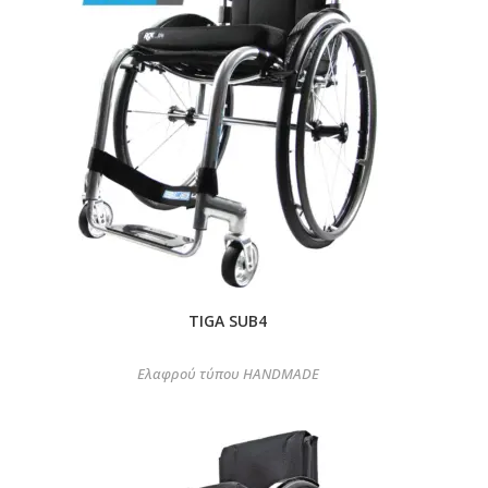
TIGA SUB4
Ελαφρού τύπου HANDMADE