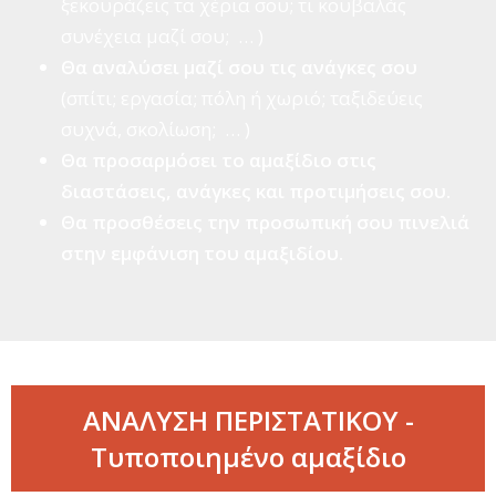
ξεκουράζεις τα χέρια σου; τι κουβαλάς
συνέχεια μαζί σου; … )
Θα αναλύσει μαζί σου τις ανάγκες σου
(σπίτι; εργασία; πόλη ή χωριό; ταξιδεύεις
συχνά, σκολίωση; … )
Θα προσαρμόσει το αμαξίδιο στις
διαστάσεις, ανάγκες και προτιμήσεις σου.
Θα προσθέσεις την προσωπική σου πινελιά
στην εμφάνιση του αμαξιδίου.
ΑΝΑΛΥΣΗ ΠΕΡΙΣΤΑΤΙΚΟΥ -
Τυποποιημένο αμαξίδιο