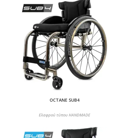
OCTANE SUB4
Ελαφρού τύπου HANDMADE