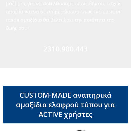
μαζί μας για να σου λύσουμε οποιαδήποτε τυχών
απορία και να σε ενημερώσουμε πως ένα custom
made αμαξίδιο θα βελτιώσει την ποιότητα της
ζωής σου!
2310.900.443
CUSTOM-MADE αναπηρικά
αμαξίδια ελαφρού τύπου για
ACTIVE χρήστες